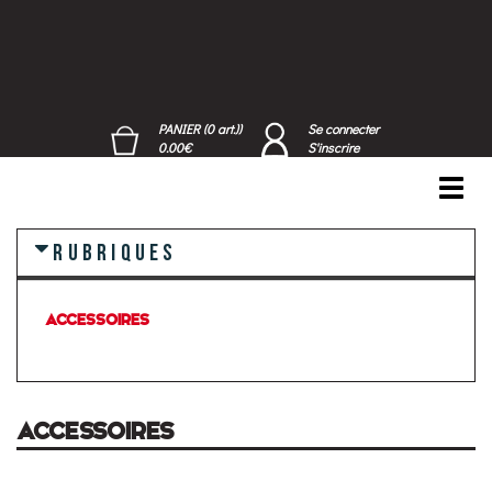
PANIER (0 art.))
Se connecter
0.00€
S'inscrire
Toggl
navig
RUBRIQUES
ACCESSOIRES
ACCESSOIRES