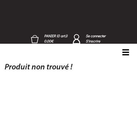
PANIER (0 art.))
Se connecter
0.00€
S'inscrire
Toggl
navig
Produit non trouvé !