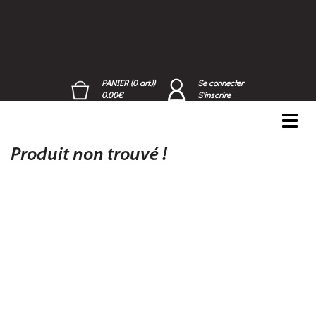
PANIER (0 art.))
Se connecter
0.00€
S'inscrire
Toggl
navig
Produit non trouvé !