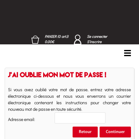
PANIER (0 art.))
Se connecter
0.00€
S'inscrire
Toggl
navig
J'ai oublie mon mot de passe !
Si vous avez oublié votre mot de passe, entrez votre adresse
électronique ci-dessous et nous vous enverrons un courrier
électronique contenant les instructions pour changer votre
nouveau mot de passe en toute sécurité.
Adresse email:
Retour
Continuer