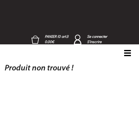
PANIER (0 art.))
Se connecter
0.00€
S'inscrire
Toggl
navig
Produit non trouvé !