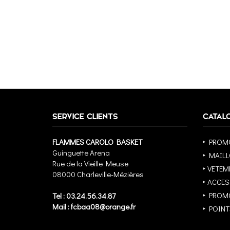
SERVICE CLIENTS
CATAL
FLAMMES CAROLO BASKET
‣ PROM
Guinguette Arena
‣ MAIL
Rue de la Vieille Meuse
‣ VETEM
08000 Charleville-Mézières
‣ ACCE
‣ PROM
Tel : 03.24.56.34.87
Mail : fcbaa08@orange.fr
‣ POINT