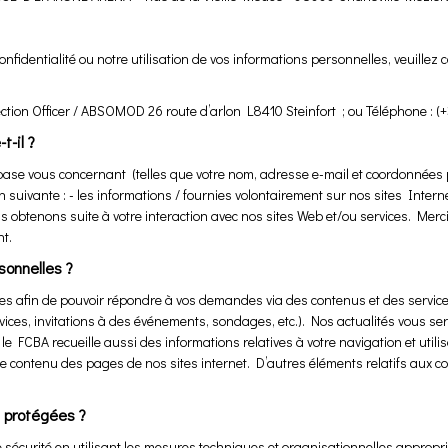
onfidentialité ou notre utilisation de vos informations personnelles, veuill
tion Officer / ABSOMOD 26 route d’arlon L8410 Steinfort ; ou Téléphone : (+
t-il ?
base vous concernant (telles que votre nom, adresse e-mail et coordonnées p
suivante : - les informations / fournies volontairement sur nos sites Intern
us obtenons suite à votre interaction avec nos sites Web et/ou services. Mer
t.
sonnelles ?
es afin de pouvoir répondre à vos demandes via des contenus et des service
ervices, invitations à des événements, sondages, etc.). Nos actualités vous s
 le FCBA recueille aussi des informations relatives à votre navigation et utilis
 contenu des pages de nos sites internet. D’autres éléments relatifs aux co
 protégées ?
 sécurité en utilisant les mesures techniques et organisationnelles appropr