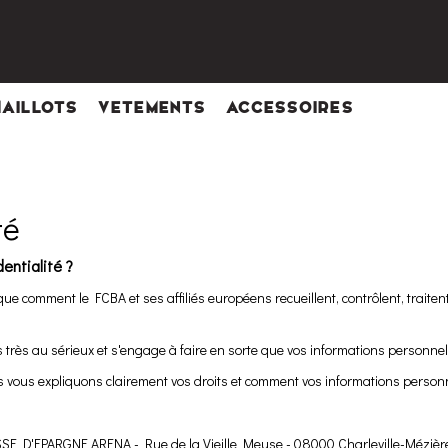
MAILLOTS
VETEMENTS
ACCESSOIRES
té
dentialité ?
e comment le FCBA et ses affiliés européens recueillent, contrôlent, traiten
s très au sérieux et s'engage à faire en sorte que vos informations personn
us vous expliquons clairement vos droits et comment vos informations personne
SSE D'EPARGNE ARENA - Rue de la Vieille Meuse - 08000 Charleville-Mézièr