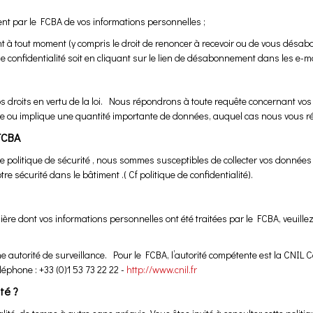
 par le FCBA de vos informations personnelles ;
tout moment (y compris le droit de renoncer à recevoir ou de vous désab
e confidentialité soit en cliquant sur le lien de désabonnement dans les e-ma
os droits en vertu de la loi. Nous répondrons à toute requête concernant vos
exe ou implique une quantité importante de données, auquel cas nous vous 
 FCBA
 politique de sécurité , nous sommes susceptibles de collecter vos données p
 sécurité dans le bâtiment .( Cf politique de confidentialité).
ère dont vos informations personnelles ont été traitées par le FCBA, veuill
 autorité de surveillance. Pour le FCBA, l’autorité compétente est la CNIL 
phone : +33 (0)1 53 73 22 22 -
http://www.cnil.fr
ité ?