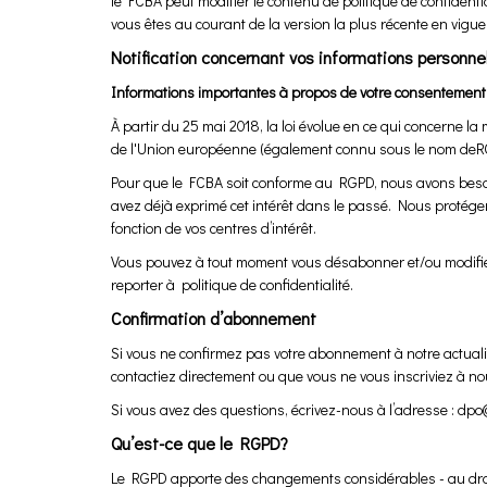
le FCBA peut modifier le contenu de politique de confidenti
vous êtes au courant de la version la plus récente en vigueu
Notification concernant vos informations personnell
Informations importantes à propos de votre consentement 
À partir du 25 mai 2018, la loi évolue en ce qui concerne l
de l'Union européenne (également connu sous le nom deR
Pour que le FCBA soit conforme au RGPD, nous avons besoin
avez déjà exprimé cet intérêt dans le passé. Nous protég
fonction de vos centres d’intérêt.
Vous pouvez à tout moment vous désabonner et/ou modifier v
reporter à politique de confidentialité.
Confirmation d’abonnement
Si vous ne confirmez pas votre abonnement à notre actuali
contactiez directement ou que vous ne vous inscriviez à n
Si vous avez des questions, écrivez-nous à l’adresse : dp
Qu’est-ce que le RGPD?
Le RGPD apporte des changements considérables - au droi