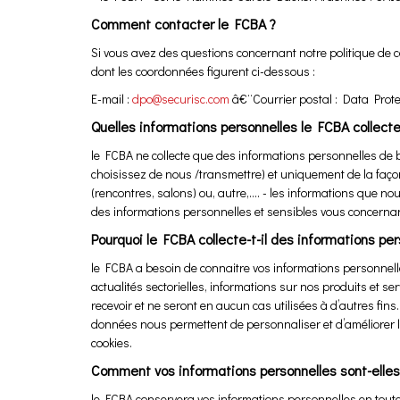
Comment contacter le FCBA ?
Si vous avez des questions concernant notre politique de c
dont les coordonnées figurent ci-dessous :
E-mail :
dpo@securisc.com
â€¨Courrier postal : Data Protec
Quelles informations personnelles le FCBA collecte-
le FCBA ne collecte que des informations personnelles de 
choisissez de nous /transmettre) et uniquement de la façon 
(rencontres, salons) ou, autre,…. - les informations que no
des informations personnelles et sensibles vous concernan
Pourquoi le FCBA collecte-t-il des informations per
le FCBA a besoin de connaitre vos informations personnell
actualités sectorielles, informations sur nos produits et s
recevoir et ne seront en aucun cas utilisées à d’autres fins.
données nous permettent de personnaliser et d’améliorer le
cookies.
Comment vos informations personnelles sont-elles
le FCBA conservera vos informations personnelles en toute