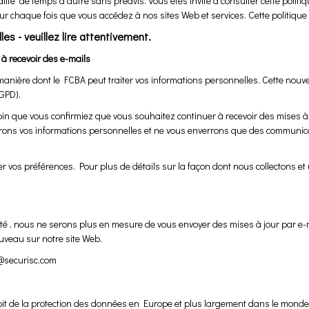
alité de temps à autre sans préavis. Vous êtes invité à consulter cette polit
r chaque fois que vous accédez à nos sites Web et services. Cette politique de
es - veuillez lire attentivement.
à recevoir des e-mails
a manière dont le FCBA peut traiter vos informations personnelles. Cette nouv
GPD).
 que vous confirmiez que vous souhaitez continuer à recevoir des mises à j
erons vos informations personnelles et ne vous enverrons que des communica
os préférences. Pour plus de détails sur la façon dont nous collectons et u
té , nous ne serons plus en mesure de vous envoyer des mises à jour par e-
ouveau sur notre site Web.
o@securisc.com
t de la protection des données en Europe et plus largement dans le monde