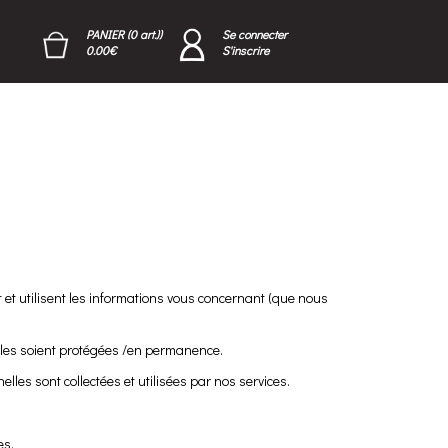
PANIER (0 art.))
Se connecter
0.00€
S'inscrire
t et utilisent les informations vous concernant (que nous
elles soient protégées /en permanence.
lles sont collectées et utilisées par nos services.
es.