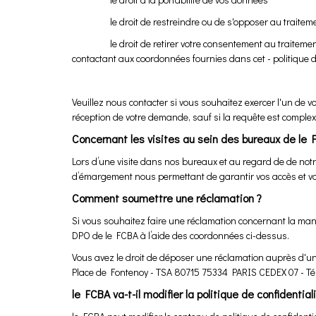
le droit de restreindre ou de s'opposer au traitement
le droit de retirer votre consentement au traitement à 
contactant aux coordonnées fournies dans cet - politique d
Veuillez nous contacter si vous souhaitez exercer l'un de v
réception de votre demande, sauf si la requête est compl
Concernant les visites au sein des bureaux de le
Lors d’une visite dans nos bureaux et au regard de de notre
d’émargement nous permettant de garantir vos accès et votre
Comment soumettre une réclamation ?
Si vous souhaitez faire une réclamation concernant la mani
DPO de le FCBA à l’aide des coordonnées ci-dessus.
Vous avez le droit de déposer une réclamation auprès d'une
Place de Fontenoy - TSA 80715 75334 PARIS CEDEX 07 - Télé
le FCBA va-t-il modifier la politique de confidential