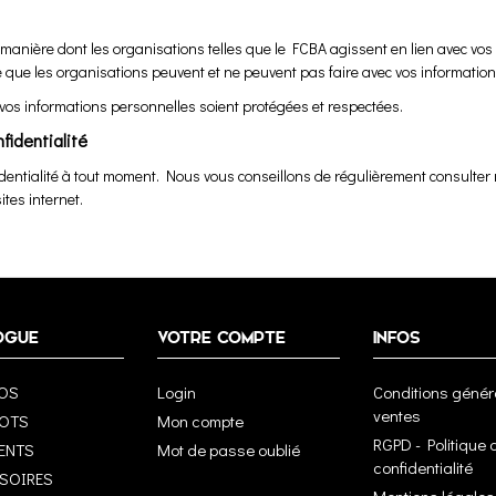
manière dont les organisations telles que le FCBA agissent en lien avec vos 
e que les organisations peuvent et ne peuvent pas faire avec vos informatio
 vos informations personnelles soient protégées et respectées.
nfidentialité
fidentialité à tout moment. Nous vous conseillons de régulièrement consulter n
ites internet.
OGUE
VOTRE COMPTE
INFOS
OS
Login
Conditions génér
ventes
LOTS
Mon compte
RGPD - Politique 
ENTS
Mot de passe oublié
confidentialité
SSOIRES