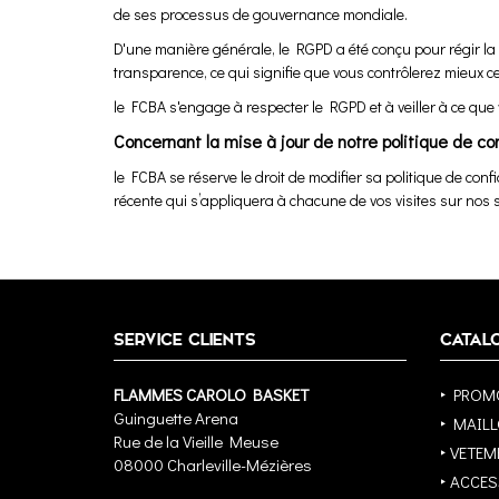
de ses processus de gouvernance mondiale.
D'une manière générale, le RGPD a été conçu pour régir la 
transparence, ce qui signifie que vous contrôlerez mieux c
le FCBA s'engage à respecter le RGPD et à veiller à ce que
Concernant la mise à jour de notre politique de co
le FCBA se réserve le droit de modifier sa politique de con
récente qui s’appliquera à chacune de vos visites sur nos s
SERVICE CLIENTS
CATAL
FLAMMES CAROLO BASKET
‣ PROM
Guinguette Arena
‣ MAIL
Rue de la Vieille Meuse
‣ VETEM
08000 Charleville-Mézières
‣ ACCE