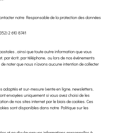
ez contacter notre Responsable de la protection des données
352) 2 610 8741
ostales , ainsi que toute autre information que vous
et, par écrit, par téléphone, ou lors de nos événements
ci de noter que nous n’avons aucune intention de collecter
s adaptés et sur-mesure (vente en ligne, newsletters,
eront envoyées uniquement si vous avez choisi de les
ation de nos sites internet par le biais de cookies. Ces
okies sont disponibles dans notre Politique sur les
iées et ne divulguera vos informations personnelles à