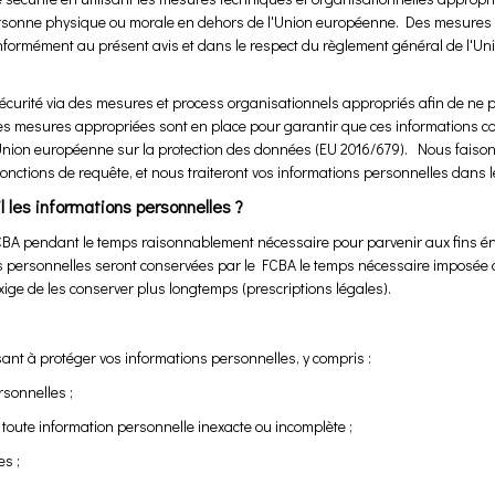
rsonne physique ou morale en dehors de l'Union européenne. Des mesures a
conformément au présent avis et dans le respect du règlement général de l'U
écurité via des mesures et process organisationnels appropriés afin de ne
s mesures appropriées sont en place pour garantir que ces informations con
'Union européenne sur la protection des données (EU 2016/679). Nous faison
nctions de requête, et nous traiteront vos informations personnelles dans l
 les informations personnelles ?
BA pendant le temps raisonnablement nécessaire pour parvenir aux fins énon
s personnelles seront conservées par le FCBA le temps nécessaire imposée da
xige de les conserver plus longtemps (prescriptions légales).
isant à protéger vos informations personnelles, y compris :
sonnelles ;
oute information personnelle inexacte ou incomplète ;
s ;