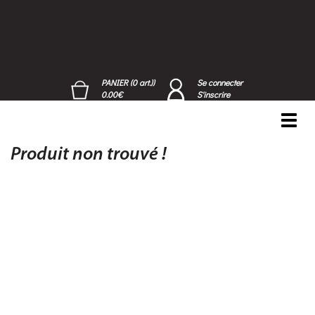
PANIER (0 art.))
Se connecter
0.00€
S'inscrire
Toggl
navig
Produit non trouvé !