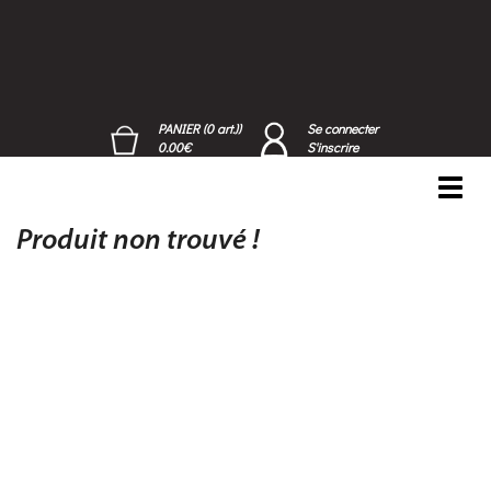
PANIER (0 art.))
Se connecter
0.00€
S'inscrire
Toggl
navig
Produit non trouvé !