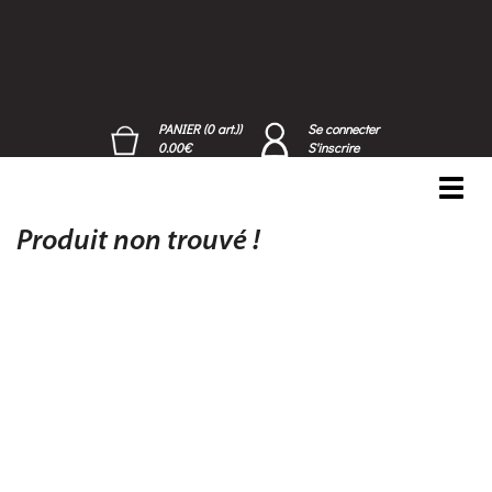
PANIER (0 art.))
Se connecter
0.00€
S'inscrire
Toggl
navig
Produit non trouvé !