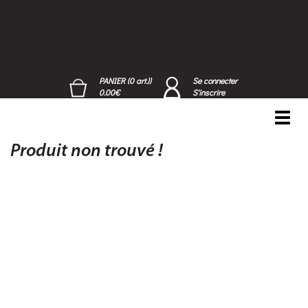
PANIER (0 art.))
Se connecter
0.00€
S'inscrire
Toggl
navig
Produit non trouvé !