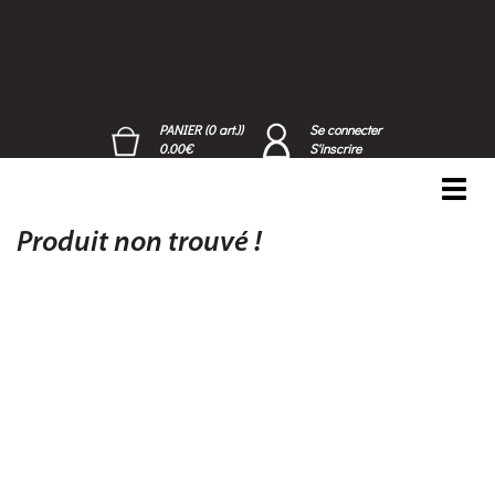
PANIER (0 art.))
Se connecter
0.00€
S'inscrire
Toggl
navig
Produit non trouvé !